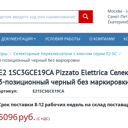
Москва - (
Санкт-Пете
Екатеринбу
ДОКУМЕНТАЦИЯ
УСЛОВИЯ РАБОТЫ
О КОМПАНИИ
К
торы
/
Селекторные переключатели с ключом серии E2 SC
/
м, 3-позиционный черный без маркировки
E2 1SC3GCE19CA Pizzato Elettrica Селе
3-позиционный черный без маркировк
Артикул:
E21SC3GCE19CA
Срок поставки 8-12 рабочих недель на склад постав
5096
руб.
(С НДС)