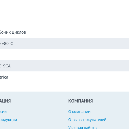
бочих циклов
о +80°C
E19CA
trica
АЦИЯ
КОМПАНИЯ
ссии
О компании
продукции
Отзывы покупателей
Условия работы